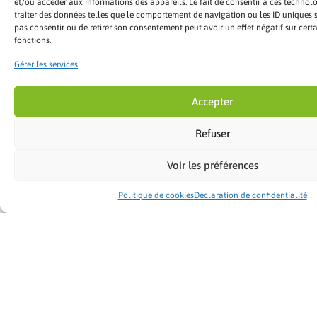
et/ou accéder aux informations des appareils. Le fait de consentir à ces technol
industrielles de
Béziers
,
traiter des données telles que le comportement de navigation ou les ID uniques sur
nous proposons des
pas consentir ou de retirer son consentement peut avoir un effet négatif sur certa
fonctions.
systèmes d’isolation
performants adaptés aux
Gérer les services
grandes toitures
métalliques.
Accepter
Refuser
Panneaux sandwich
et bacs acier isolés
:
Voir les préférences
ces matériaux
allient robustesse et
Politique de cookies
Déclaration de confidentialité
isolation pour
maintenir une
température stable
à l’intérieur.
Solution Cool Roof
: