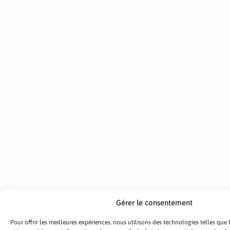
Isolation des
toitures
industrielles
à Béziers :
efficacité et
économies
d’énergie
Gérer le consentement
Dans les zones
Pour offrir les meilleures expériences, nous utilisons des technologies telles que