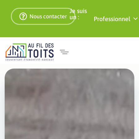
Je suis
Nous contacter
un :
Professionnel
Isolation
À Béziers, nous sommes certifiés RGE
pour vous faire bénéficier des aides à
par le
la rénovation énergétique.
toit -
Secteur
Béziers