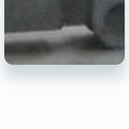
Pourquoi choisir Au
Fil des Toits pour vos
travaux d’isolation
toiture à Béziers ?