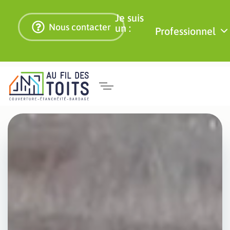
Je suis
Nous contacter
un :
Professionnel
Isolation
Certifiés RGE, nous vous offrons
l'accès aux aides et primes pour
par le
financer vos projets d’isolation
toit
toiture.