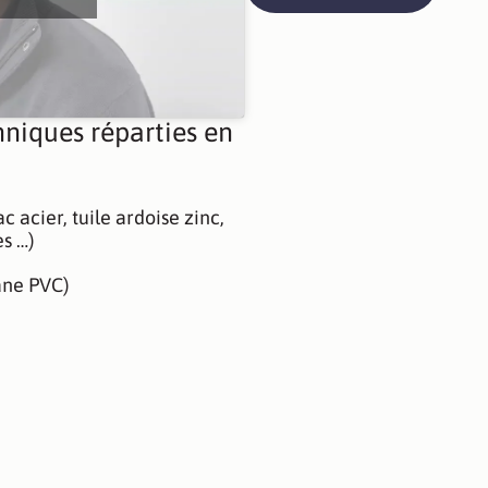
hniques réparties en
c acier, tuile ardoise zinc,
s …)
ane PVC)