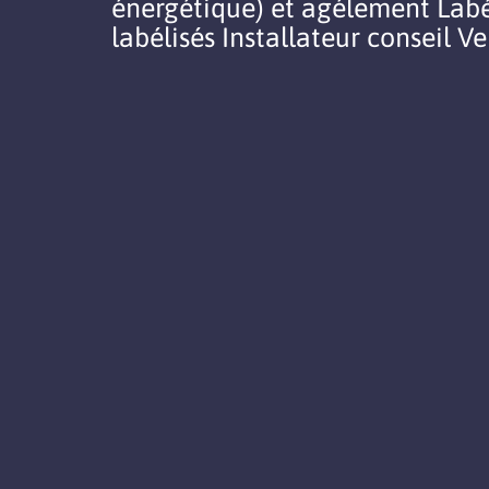
énergétique) et agélement Labé
labélisés Installateur conseil V