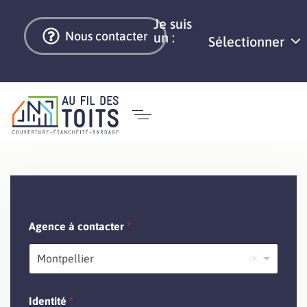
Je suis
Nous contacter
un :
Sélectionner
S
Agence à contacter
*
o
c
i
Montpellier
é
t
é
Identité
*
S