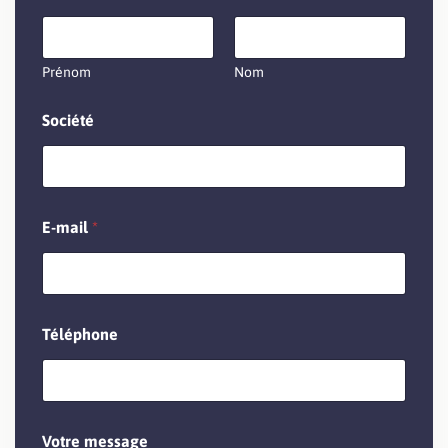
o
c
i
Prénom
Nom
é
t
é
Société
T
é
l
é
p
E-mail
*
h
o
n
e
Téléphone
Votre message