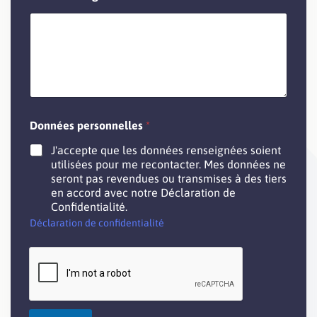
D
Données personnelles
*
o
n
J'accepte que les données renseignées soient
n
utilisées pour me recontacter. Mes données ne
é
seront pas revendues ou transmises à des tiers
e
en accord avec notre Déclaration de
s
Confidentialité.
m
e
Déclaration de confidentialité
s
s
a
g
e
à