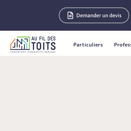
Demander un devis
Particuliers
Profes