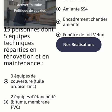
activer Youtube
Amiante SS4
Politique de cookies
Encadrement chantier
J’accepte
amiante
15 personnes dont
Fenêtre de toit Velux
5 équipes
techniques
Nos Réalisations
réparties en
rénovation et en
maintenance :
3 équipes de
couverture (tuile
ardoise zinc)
2 équipes d’étanchéité
(bitume, membrane
PVC)