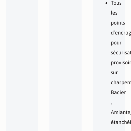
Tous
les
points
d’encra
pour
sécurisa
provisoi
sur
charpent
Bacier
,
Amiante
étanchéi