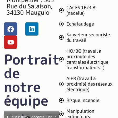
Rue du Salaison,
CACES 1B/3 B
34130 Mauguio
(nacelle)
Échafaudage
Sauveteur secouriste
du travail
HO/BO (travail à
Portrait
proximité des
centrales électrique,
de
transformateurs…)
AIPR (travail à
notre
proximité des réseaux
électrique)
équipe
Risque incendie
Manipulation
extincteurs
Cliquez sur « J’accepte » pour