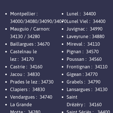
Montpellier :
Lunel :
34400
34000/34080/34090/34070
Lunel Viel :
34400
Mauguio / Carnon:
Juvignac :
34990
34130 / 34280
Laveyrune : 34880
Baillargues : 34670
Mireval :
34110
Castelnau le
Pignan :
34570
lez :
34170
Poussan :
34560
Castrie :
34160
Frontignan :
34110
Jacou :
34830
Gigean : 34770
Prades le lez : 34730
Grabels :
34790
Clapiers :
34830
Lansargues :
34130
Vendargues :
34740
Saint
La Grande
Drézéry :
34160
Motte :
34280
Saint Sériès :
34400