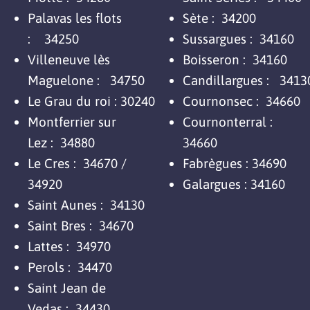
Palavas les flots
Sète :
34200
:
34250
Sussargues :
34160
Villeneuve lès
Boisseron : 34160
Maguelone :
34750
Candillargues :
3413
Le Grau du roi : 30240
Cournonsec :
34660
Montferrier sur
Cournonterral :
Lez :
34880
34660
Le Cres :
34670 /
Fabrègues : 34690
34920
Galargues : 34160
Saint Aunes :
34130
Saint Bres :
34670
Lattes :
34970
Perols :
34470
Saint Jean de
Vedas :
34430