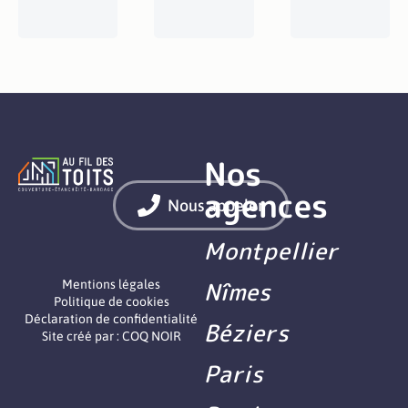
Nos
agences
Nous appeler
Montpellier
Nîmes
Mentions légales
Politique de cookies
Déclaration de confidentialité
Béziers
Site créé par : COQ NOIR
Paris