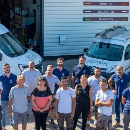
Notre agence
de réparation
et rénovation
de toitures à
Montpellier