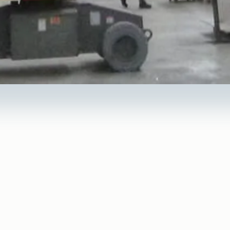
soler votre toiture par
its à Montpellier ?
limiter les déperditions thermiques, d’augmenter le 