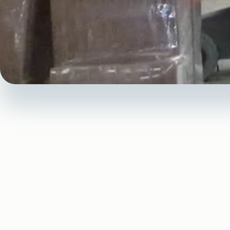
Pourquoi faire i
des To
Améliorer l’isolation toiture permet de 