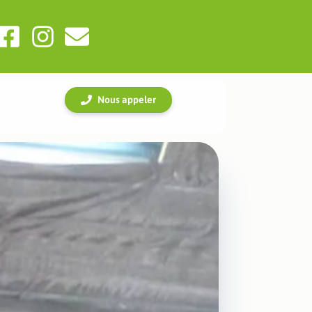
Nous appeler
lier (Hérault)