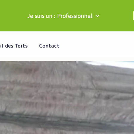
Je suis un :
Professionnel
il des Toits
Contact
it - Secteur Montpel
r bénéficier des aides
à Montpellier.
Demander un devis