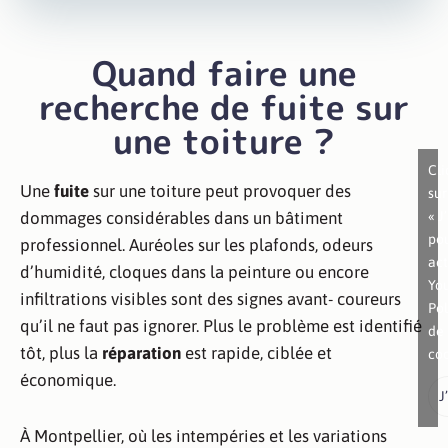
Quand faire une
recherche de fuite sur
une toiture ?
Cl
Une
fuite
sur une toiture peut provoquer des
sur
« J
dommages considérables dans un bâtiment
po
professionnel. Auréoles sur les plafonds, odeurs
act
d’humidité, cloques dans la peinture ou encore
Yo
infiltrations visibles sont des signes avant- coureurs
Pol
qu’il ne faut pas ignorer. Plus le problème est identifié
de
tôt, plus la
réparation
est rapide, ciblée et
co
économique.
J
À Montpellier, où les intempéries et les variations