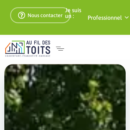
Je suis
Nous contacter
un :
Professionnel
Recherche de
fuite toiture à
Montpellier
pour
professionnels