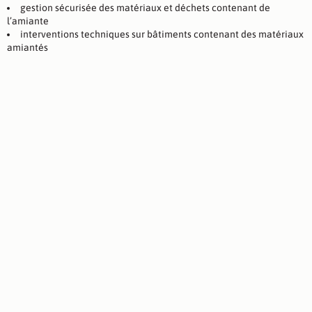
gestion sécurisée des matériaux et déchets contenant de
l’amiante
interventions techniques sur bâtiments contenant des matériaux
amiantés
Réparation et maintenance
de toiture fibrociment
contenant de l’amiante
Les plaques de toiture
fibrociment
peuvent se
détériorer avec le temps sous l’effet des intempéries,
des infiltrations ou du vieillissement naturel des
matériaux.
Notre équipe intervient pour
réaliser des travaux de