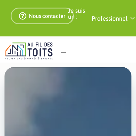
Je suis
Nous contacter
un :
Professionnel
Travaux sur
toiture amiante
Nîmes :
interventions
sécurisées sur