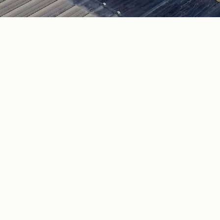
À Nîmes, optez p
durables d’éclair
des Toits
Introduire plus de lumière naturell
d’améliorer le cadre de travail, tout
Que ce soit pour un entrepôt, un bu
toiture
est un atout aussi bien esthé
Au Fil des Toits vous propose des in