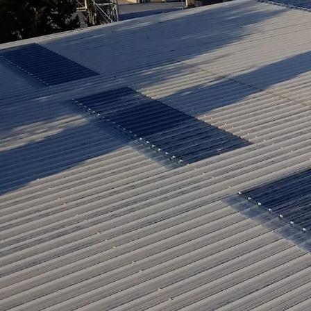
Velux, fenê
de lumière
Reconnu comme Installateur C
installations conformes aux n
naturelle et de confort.
Demander un devis