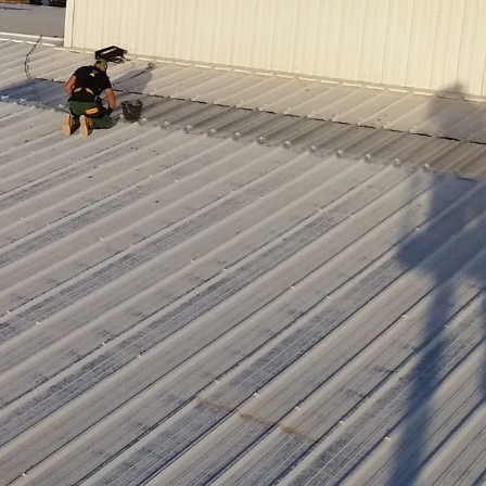
is
lumière