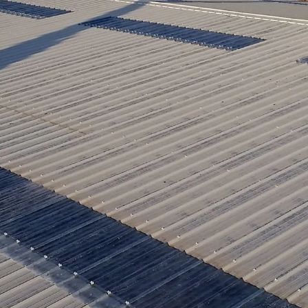
tre de toit, pu
onseil VELUX, nous garantissons des
ormes les plus élevées en matière de 