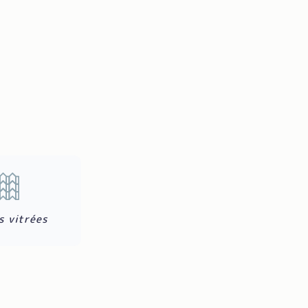
arfaitement adaptées à votre configuration. Grâce à
eil VELUX
, nous assurons des installations robustes,
e intervention, un diagnostic complet de la toiture
 et la conformité de votre projet.
s vitrées