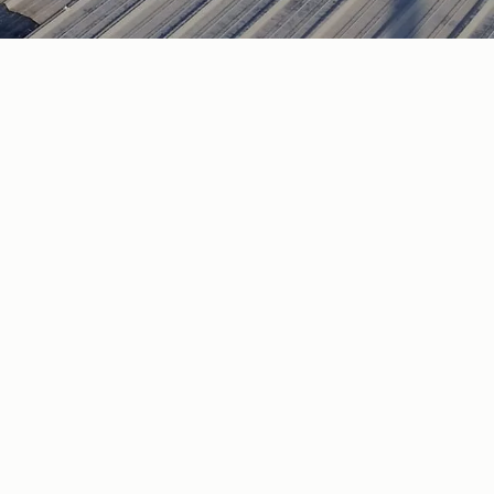
our des solutions
age naturel avec Au Fil
e dans vos bâtiments professionnels à Nîmes permet
 en réduisant la dépendance à l’éclairage artificiel.
reau ou un local commercial, l’
apport lumière
tique qu’énergétique.
stallations de
fenêtres de toit Velux
, de
toitures