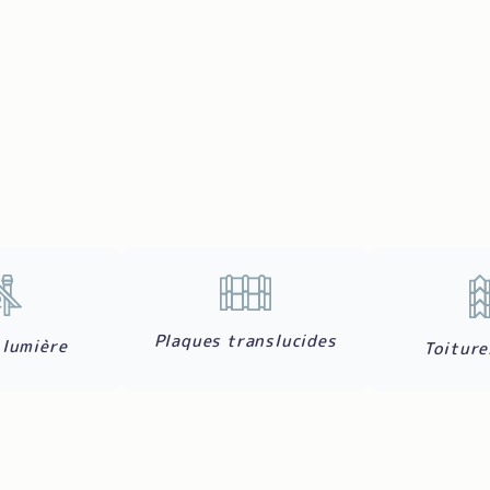
vitrées
, ou de
plaques translucides
p
notre certification
Installateur Cons
étanches et esthétiques. Avant chaqu
est réalisé pour garantir la sécurité
Plaques translucides
 lumière
Toiture