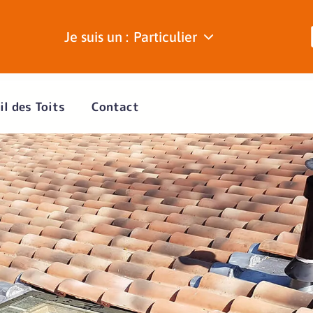
Je suis un :
Particulier
il des Toits
Contact
er la lumière
dans votre