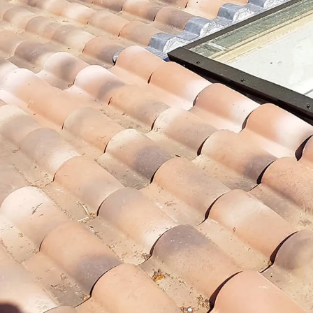
maison à B
Au Fil des 
Grâce à notre certification I
garantissons des solutions s
Demander un devis