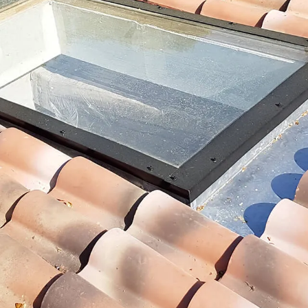
éziers avec
Toits
nstallateur Conseil VELUX, nous
ur mesure et durables