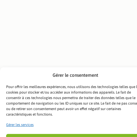
Plus besoin de
gérer
l’entretien,
nous pensons à
tout.
Réduction
des
risques
Prévention des
Gérer le consentement
interventions
d’urgence et
Pour offrir les meilleures expériences, nous utilisons des technologies telles que 
des dégâts
cookies pour stocker et/ou accéder aux informations des appareils. Le fait de
matériels.
consentir à ces technologies nous permettra de traiter des données telles que le
comportement de navigation ou les ID uniques sur ce site. Le fait de ne pas conse
ou de retirer son consentement peut avoir un effet négatif sur certaines
Priorité
caractéristiques et fonctions.
en cas
d’urgence
Gérer les services
Avantages