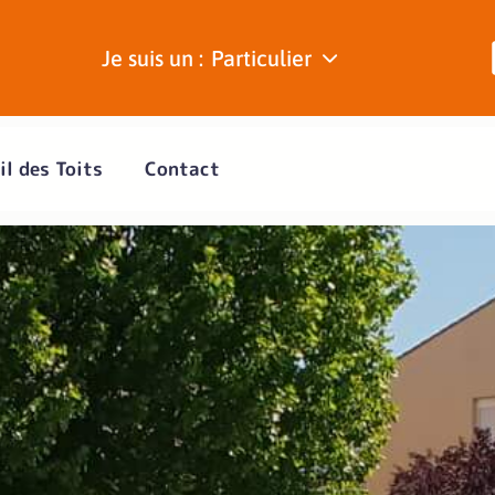
Je suis un :
Particulier
il des Toits
Contact
es sur toiture et in
ns rapides et durabl
cision les infiltrations grâce à
réservant l’intégrité de votre