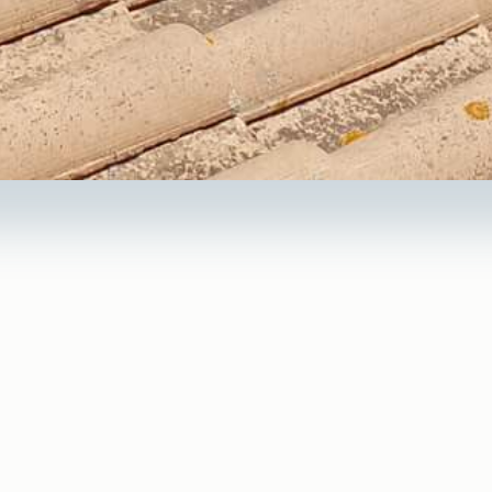
isir Au Fil des Toits pour 
réparer vos fuites toiture
nt après de fortes pluies, peut rapidement causer des dom
uvent provenir de divers facteurs tels que l’usure des matéri
en insuffisant.