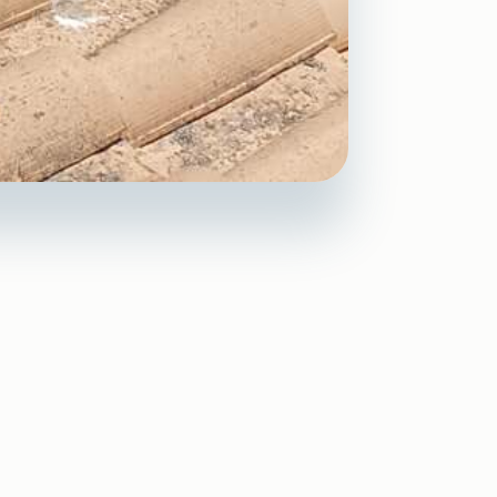
identifier et
?
mages importants à votre
aux, des défauts