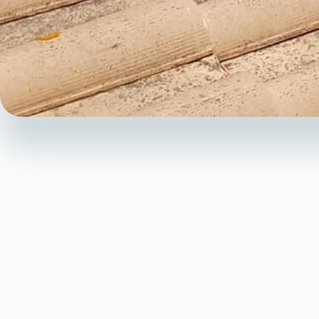
Pourquoi cho
Une
fuite toiture
, notamme
maison. Les
infiltrations
pe
d’installation ou un entreti