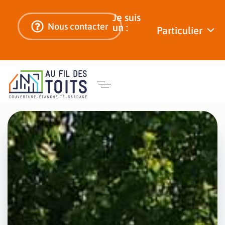
Je suis
Nous contacter
un :
Particulier
Localisation
Des techniques fiables pour détecter
de fuites de
les infiltrations tout en préservant
toit à
votre toiture sur secteur Béziers.
Béziers