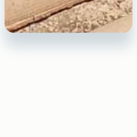
Pourquoi choisir Au Fil
des Toits pour détecter
et
réparer vos fuites
toiture à Béziers
?
Une
fuite toiture
peut devenir critique si elle n’est pas
traitée rapidement. À Béziers, les
infiltrations
sont
souvent dues à des matériaux vieillissants ou à un
entretien insuffisant.
Nous utilisons des techniques