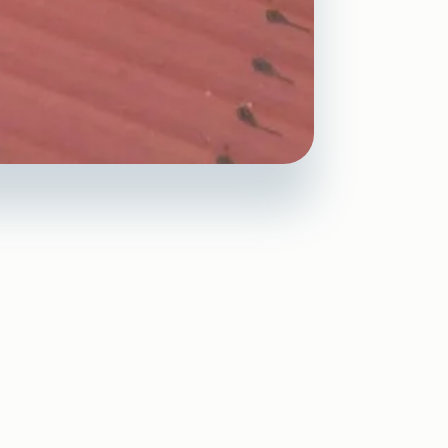
ionnel
des locaux, des
 risques pour l’activité.
ptés. Notre entreprise