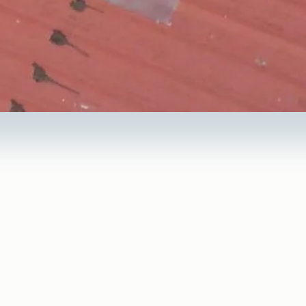
esoins en tant que profess
iment professionnel joue un rôle essentiel dans la protection 
nes.
ner des infiltrations d’eau, des désordres sur la charpente et des
ons climatiques imposent des travaux de toiture réguliers et ada