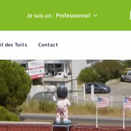
Je suis un :
Professionnel
il des Toits
Contact
Couvreur Béziers,
oiture et travaux de c
Demander un devis