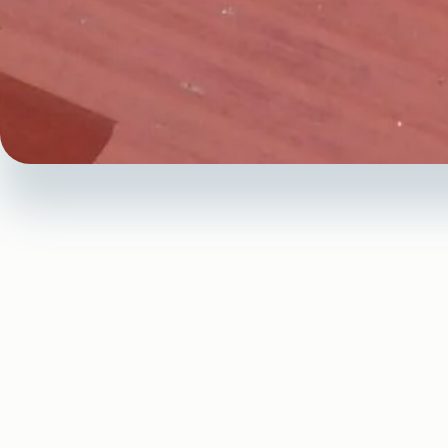
Vos b
À Béziers, la
toiture
d’un bât
équipements et des person
Un toit fragilisé peut entraî
Dans l’Hérault, les conditi