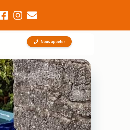
Nous appeler
re entretenue,
rventions rapides :
ve.