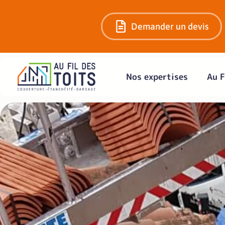
Demander un devis
Nos expertises
Au F
Réparation toiture 
un
Prolongez la durée de vie d
réparations 