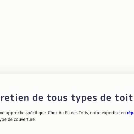
its à Béziers, c’est investir dans la pérennité de votre habita
ssions extérieures.
Nous contacter
retien de tous types de toit
ne approche spécifique. Chez Au Fil des Toits, notre expertise en
rép
type de couverture.