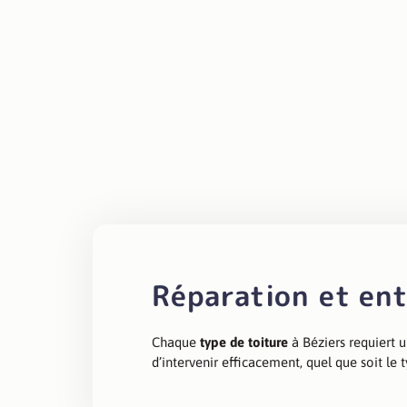
Faire appel à Au Fil des To
protection contre les agre
Réparation et ent
Chaque
type de toiture
à Béziers requiert u
d’intervenir efficacement, quel que soit le 