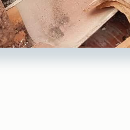
onfier la
réparation et la 
 toiture
à Au Fil des Toits 
ux intempéries, au vent marin et aux variations de températu
r, les ardoises se déplacer, provoquant des fuites ou une pert