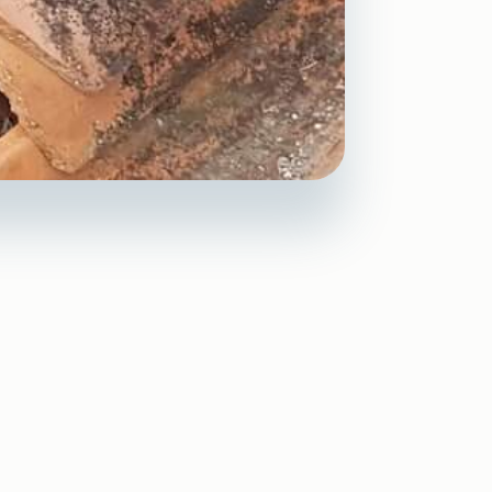
maintenance
Béziers ?
re peut endommager votre
e d’étanchéité.