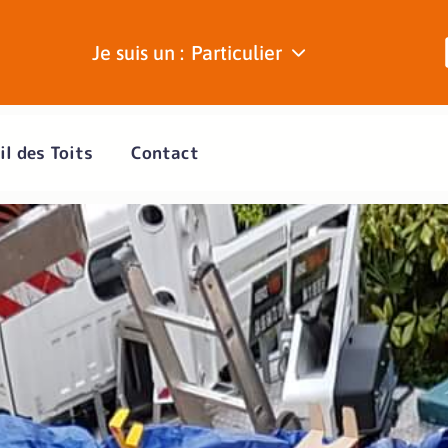
Je suis un :
Particulier
il des Toits
Contact
Béziers - Une toitu
 habitat protégé
e votre toiture grâce à nos inte
ciblées ou maintenance préventi