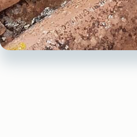
Pourquoi c
de votre
À Béziers, l’exposition a
toiture au fil du temps.
Les tuiles peuvent se brise