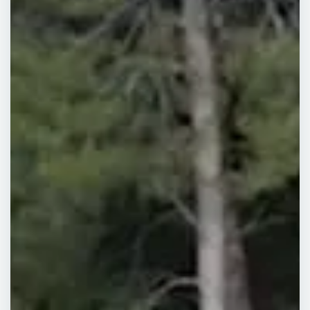
Réfection de toit
terrasse à Béziers
:
Une toiture remise à
neuf pour durer