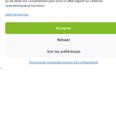
ou de retirer son consentement peut avoir un effet négatif sur certaines
caractéristiques et fonctions.
Gérer les services
Accepter
Refuser
Voir les préférences
4,7
/5
★★★
Voir no
Politique de cookies
Déclaration de confidentialité
Demander un devis