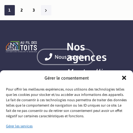
1
2
3
Nos
agences
Nous appeler
Montpellier
Gérer le consentement
Nîmes
Mentions légales
Politique de cookies
Pour offrir les meilleures expériences, nous utilisons des technologies telles
Déclaration de confidentialité
que les cookies pour stocker et/ou accéder aux informations des appareils.
Béziers
Site créé par : COQ NOIR
Le fait de consentir à ces technologies nous permettra de traiter des données
telles que le comportement de navigation ou les ID uniques sur ce site. Le
Paris
fait de ne pas consentir ou de retirer son consentement peut avoir un effet
négatif sur certaines caractéristiques et fonctions.
Bordeaux
Gérer les services