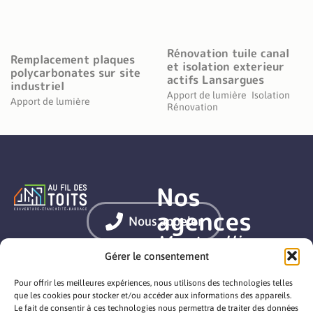
Rénovation tuile canal
Remplacement plaques
et isolation exterieur
polycarbonates sur site
actifs Lansargues
industriel
Apport de lumière
Isolation
Apport de lumière
Rénovation
Nos
agences
Nous appeler
Montpellier
Gérer le consentement
Nîmes
Mentions légales
Pour offrir les meilleures expériences, nous utilisons des technologies telles
Politique de cookies
Béziers
que les cookies pour stocker et/ou accéder aux informations des appareils.
Déclaration de confidentialité
Le fait de consentir à ces technologies nous permettra de traiter des données