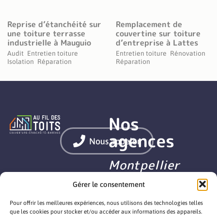
Reprise d’étanchéité sur
Remplacement de
une toiture terrasse
couvertine sur toiture
industrielle à Mauguio
d’entreprise à Lattes
Audit
Entretien toiture
Entretien toiture
Rénovation
Isolation
Réparation
Réparation
Nos
agences
Nous appeler
Montpellier
Nîmes
Mentions légales
Gérer le consentement
Politique de cookies
Déclaration de confidentialité
Pour offrir les meilleures expériences, nous utilisons des technologies telles
Béziers
Site créé par : COQ NOIR
que les cookies pour stocker et/ou accéder aux informations des appareils.