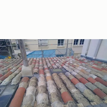
Lieu :
isolant mince
Rénovation,
Montpellier
triso super 12
isolation
boost’r, tuile
canal, velux,
zinc